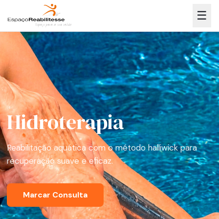
☰
Hidroterapia
Reabilitação aquática com o método halliwick para
recuperação suave e eficaz.
Marcar Consulta